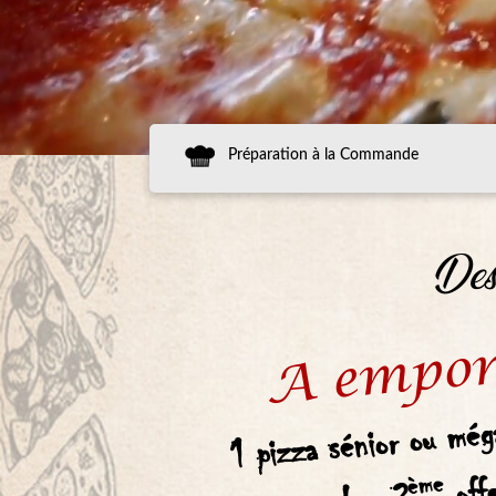
Préparation à la Commande
Des
A empor
1 pizza sénior ou mé
off
ème