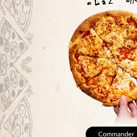
= L a 2
Commander