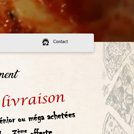
Contact
ment
livraison
énior ou méga achetées
offerte
ème