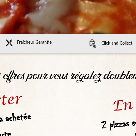
Fraîcheur Garantie
Click and Collect
 offres pour vous régalez double
En 
ter
2 pizzas s
ga achetée
erte