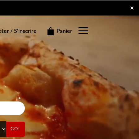
×
×
Panier
er / S'inscrire
GO!