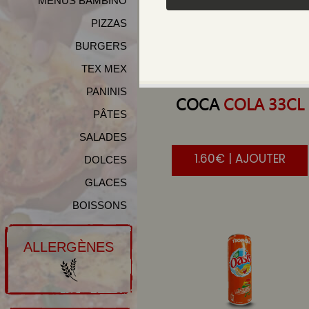
MENUS BAMBINO
PIZZAS
BURGERS
TEX MEX
PANINIS
COCA
COLA 33CL
PÂTES
SALADES
1.60€ | AJOUTER
DOLCES
GLACES
BOISSONS
ALLERGÈNES