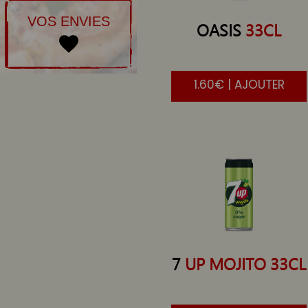
VOS ENVIES
OASIS
33CL
1.60€ | AJOUTER
7
UP MOJITO 33CL