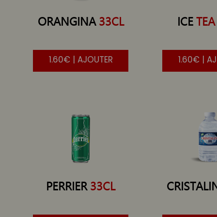
ORANGINA
33CL
ICE
TEA
1.60€ | AJOUTER
1.60€ | A
PERRIER
33CL
CRISTALI