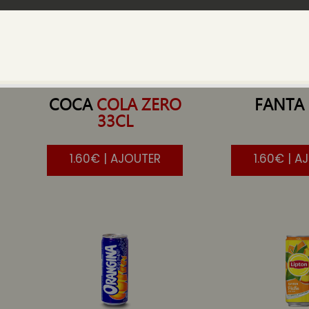
COCA
COLA ZERO
FANTA
33CL
1.60€ | AJOUTER
1.60€ | A