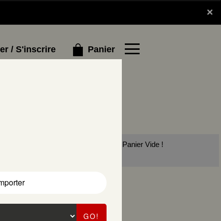
×
×
Panier
r / S'inscrire
Panier Vide !