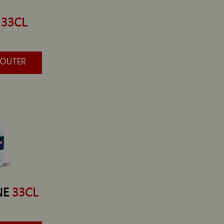
 33CL
JOUTER
NE
33CL