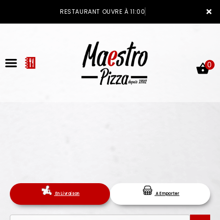
×
RESTAURANT OUVRE À 11:00
0
ACCUEIL
LA CARTE
VOTRE COMPTE
En Livraison
A Emporter
NOTRE RESTAURANT